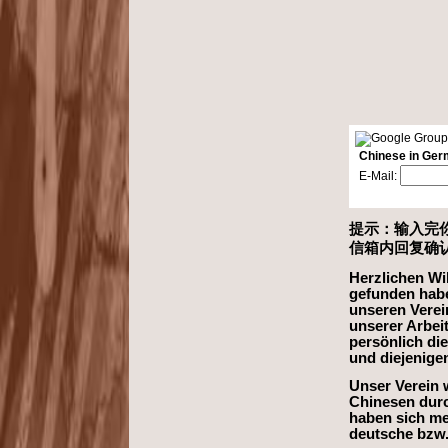
Chinese in Ger
E-Mail:
提示：输入完你的
信箱内回复确
Herzlichen Wi
gefunden haben
unseren Verei
unserer Arbei
persönlich die
und diejenigen
Unser Verein 
Chinesen durch
haben sich me
deutsche bzw. 